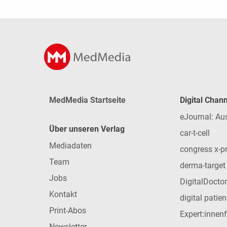
MedMedia Startseite
Digital Chan
eJournal: Au
Über unseren Verlag
car-t-cell
Mediadaten
congress x-p
Team
derma-target
Jobs
DigitalDoctor
Kontakt
digital patie
Print-Abos
Expert:innen
Newsletter