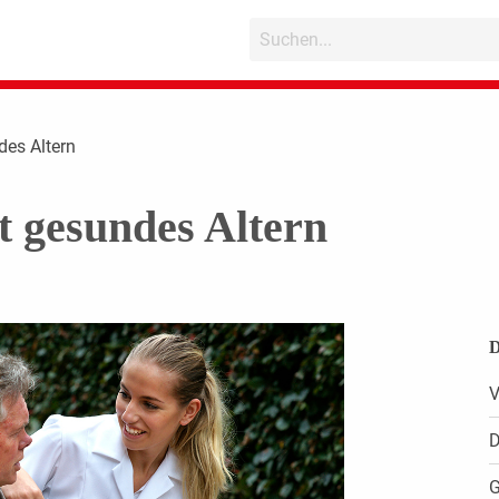
des Altern
t gesundes Altern
D
V
D
G