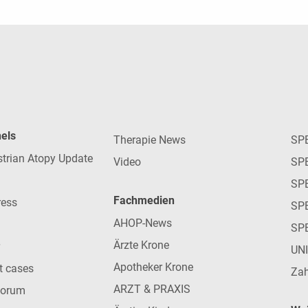
nels
Therapie News
SP
strian Atopy Update
Video
SP
SP
Fachmedien
ress
SPE
AHOP-News
SP
Ärzte Krone
UN
Apotheker Krone
nt cases
Zah
ARZT & PRAXIS
forum