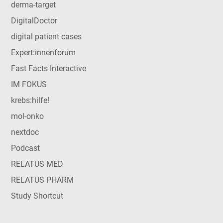
derma-target
DigitalDoctor
digital patient cases
Expert:innenforum
Fast Facts Interactive
IM FOKUS
krebs:hilfe!
mol-onko
nextdoc
Podcast
RELATUS MED
RELATUS PHARM
Study Shortcut