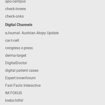
apo-campus
check-innere
check-onko
Digital Channels
eJournal: Austrian Atopy Update
car-t-cell
congress x-press
derma-target
DigitalDoctor
digital patient cases
Expert:innenforum
Fast Facts Interactive
IM FOKUS
krebs:hilfe!