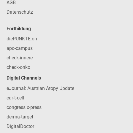
AGB
Datenschutz
Fortbildung
diePUNKTE:on
apo-campus
check-innere
check-onko
Digital Channels
eJournal: Austrian Atopy Update
car-t-cell
congress x-press
derma-target
DigitalDoctor