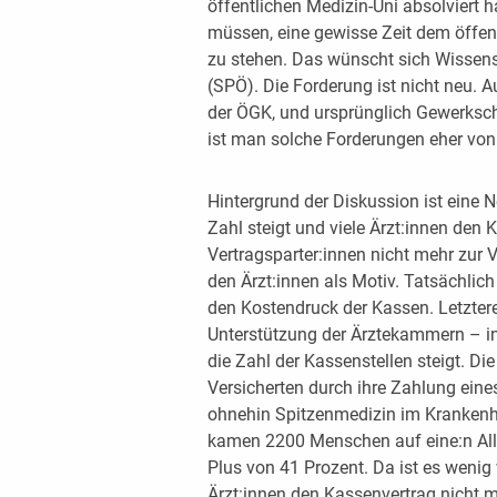
öffentlichen Medizin-Uni absolviert h
müssen, eine gewisse Zeit dem öffe
zu stehen. Das wünscht sich Wissens
(SPÖ). Die Forderung ist nicht neu.
der ÖGK, und ursprünglich Gewerkschaf
ist man solche Forderungen eher von 
Hintergrund der Diskussion ist eine N
Zahl steigt und viele Ärzt:innen den
Vertragsparter:innen nicht mehr zur V
den Ärzt:innen als Motiv. Tatsächlic
den Kostendruck der Kassen. Letzte
Unterstützung der Ärztekammern – in
die Zahl der Kassenstellen steigt. Di
Versicherten durch ihre Zahlung eines
ohnehin Spitzenmedizin im Krankenh
kamen 2200 Menschen auf eine:n Allg
Plus von 41 Prozent. Da ist es wenig
Ärzt:innen den Kassenvertrag nicht 