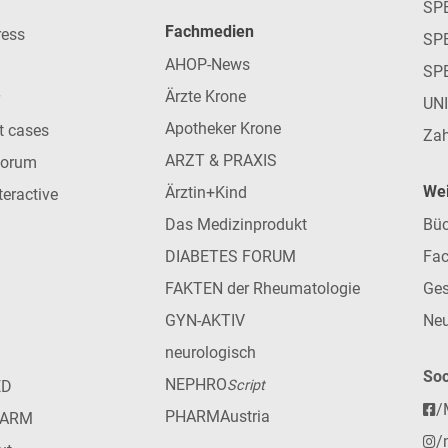
SP
Fachmedien
ress
SPE
AHOP-News
SP
Ärzte Krone
UN
Apotheker Krone
nt cases
Zah
ARZT & PRAXIS
forum
Wei
Ärztin+Kind
teractive
Das Medizinprodukt
Büc
DIABETES FORUM
Fac
FAKTEN der Rheumatologie
Ges
GYN-AKTIV
Neu
neurologisch
Soc
NEPHRO
ED
Script
/
PHARMAustria
HARM
/