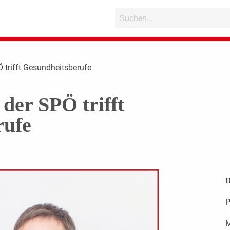
 trifft Gesundheitsberufe
der SPÖ trifft
rufe
D
P
M