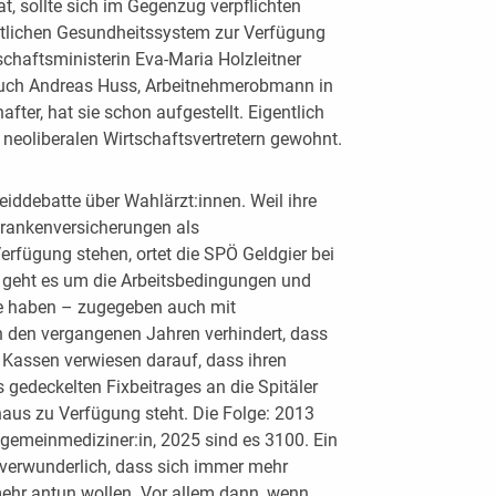
at, sollte sich im Gegenzug verpflichten
ntlichen Gesundheitssystem zur Verfügung
chaftsministerin Eva-Maria Holzleitner
 Auch Andreas Huss, Arbeitnehmerobmann in
ter, hat sie schon aufgestellt. Eigentlich
neoliberalen Wirtschaftsvertretern gewohnt.
eiddebatte über Wahlärzt:innen. Weil ihre
 Krankenversicherungen als
erfügung stehen, ortet die SPÖ Geldgier bei
h geht es um die Arbeitsbedingungen und
re haben – zugegeben auch mit
 den vergangenen Jahren verhindert, dass
e Kassen verwiesen darauf, dass ihren
 gedeckelten Fixbeitrages an die Spitäler
aus zu Verfügung steht. Die Folge: 2013
emeinmediziner:in, 2025 sind es 3100. Ein
 verwunderlich, dass sich immer mehr
mehr antun wollen. Vor allem dann, wenn