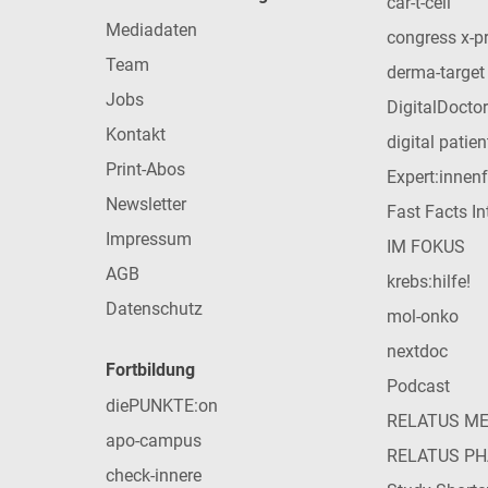
car-t-cell
Mediadaten
congress x-p
Team
derma-target
Jobs
DigitalDoctor
Kontakt
digital patie
Print-Abos
Expert:innen
Newsletter
Fast Facts In
Impressum
IM FOKUS
AGB
krebs:hilfe!
Datenschutz
mol-onko
nextdoc
Fortbildung
Podcast
diePUNKTE:on
RELATUS M
apo-campus
RELATUS P
check-innere