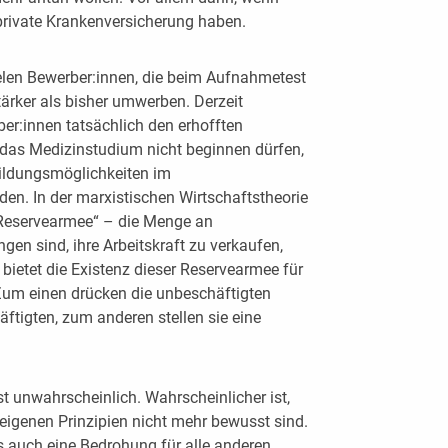
private Krankenversicherung haben.
vielen Bewerber:innen, die beim Aufnahmetest
tärker als bisher umwerben. Derzeit
er:innen tatsächlich den erhofften
ie das Medizinstudium nicht beginnen dürfen,
sbildungsmöglichkeiten im
en. In der marxistischen Wirtschaftstheorie
en Reservearmee“ – die Menge an
ngen sind, ihre Arbeitskraft zu verkaufen,
bietet die Existenz dieser Reservearmee für
 Zum einen drücken die unbeschäftigten
ftigten, zum anderen stellen sie eine
st unwahrscheinlich. Wahrscheinlicher ist,
r eigenen Prinzipien nicht mehr bewusst sind.
s auch eine Bedrohung für alle anderen