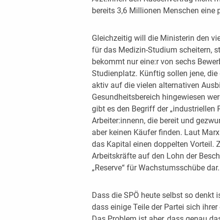
bereits 3,6 Millionen Menschen eine 
Gleichzeitig will die Ministerin den 
für das Medizin-Studium scheitern, s
bekommt nur eine:r von sechs Bewerb
Studienplatz. Künftig sollen jene, d
aktiv auf die vielen alternativen Au
Gesundheitsbereich hingewiesen werd
gibt es den Begriff der „industriell
Arbeiter:innenn, die bereit und gezwu
aber keinen Käufer finden. Laut Marx 
das Kapital einen doppelten Vorteil.
Arbeitskräfte auf den Lohn der Beschä
„Reserve“ für Wachstumsschübe dar.
Dass die SPÖ heute selbst so denkt i
dass einige Teile der Partei sich ihre
Das Problem ist aber, dass genau da