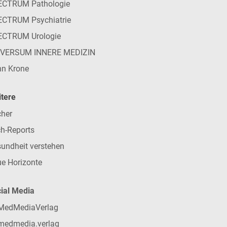
ECTRUM Pathologie
CTRUM Psychiatrie
ECTRUM Urologie
IVERSUM INNERE MEDIZIN
n Krone
tere
her
h-Reports
undheit verstehen
e Horizonte
ial Media
MedMediaVerlag
medmedia.verlag