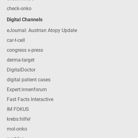
check-onko
Digital Channels
eJournal: Austrian Atopy Update
car-t-cell
congress x-press
derma-target
DigitalDoctor
digital patient cases
Expert:innenforum
Fast Facts Interactive
IM FOKUS
krebs:hilfe!
mol-onko