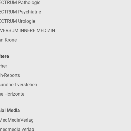
ECTRUM Pathologie
CTRUM Psychiatrie
ECTRUM Urologie
IVERSUM INNERE MEDIZIN
n Krone
tere
her
h-Reports
undheit verstehen
e Horizonte
ial Media
MedMediaVerlag
medmedia.verlag