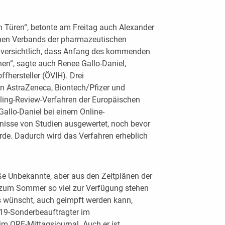
n Türen“, betonte am Freitag auch Alexander
chen Verbands der pharmazeutischen
 zuversichtlich, dass Anfang des kommenden
en“, sagte auch Renee Gallo-Daniel,
fhersteller (ÖVIH). Drei
n AstraZeneca, Biontech/Pfizer und
lling-Review-Verfahren der Europäischen
Gallo-Daniel bei einem Online-
nisse von Studien ausgewertet, noch bevor
rde. Dadurch wird das Verfahren erheblich
ße Unbekannte, aber aus den Zeitplänen der
bis zum Sommer so viel zur Verfügung stehen
ies wünscht, auch geimpft werden kann,
-19-Sonderbeauftragter im
m ORF-Mittagsjournal. Auch er ist