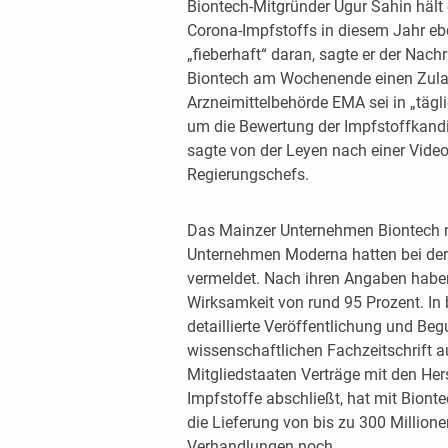
Biontech-Mitgründer Ugur Sahin hält
Corona-Impfstoffs in diesem Jahr ebe
„fieberhaft“ daran, sagte er der Nach
Biontech am Wochenende einen Zulas
Arzneimittelbehörde EMA sei in „täg
um die Bewertung der Impfstoffkandi
sagte von der Leyen nach einer Vide
Regierungschefs.
Das Mainzer Unternehmen Biontech m
Unternehmen Moderna hatten bei der
vermeldet. Nach ihren Angaben haben
Wirksamkeit von rund 95 Prozent. In b
detaillierte Veröffentlichung und Beg
wissenschaftlichen Fachzeitschrift a
Mitgliedstaaten Verträge mit den Her
Impfstoffe abschließt, hat mit Biont
die Lieferung von bis zu 300 Million
Verhandlungen noch.