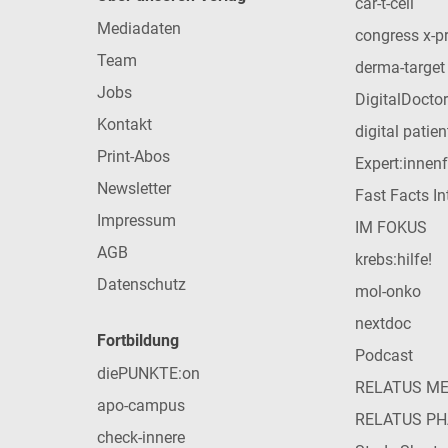
car-t-cell
Mediadaten
congress x-p
Team
derma-target
Jobs
DigitalDoctor
Kontakt
digital patie
Print-Abos
Expert:innen
Newsletter
Fast Facts In
Impressum
IM FOKUS
AGB
krebs:hilfe!
Datenschutz
mol-onko
nextdoc
Fortbildung
Podcast
diePUNKTE:on
RELATUS M
apo-campus
RELATUS P
check-innere