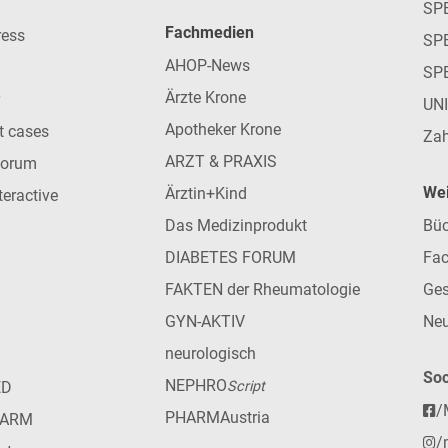
SP
Fachmedien
ress
SPE
AHOP-News
SP
Ärzte Krone
UN
Apotheker Krone
nt cases
Zah
ARZT & PRAXIS
forum
Wei
Ärztin+Kind
teractive
Das Medizinprodukt
Büc
DIABETES FORUM
Fac
FAKTEN der Rheumatologie
Ges
GYN-AKTIV
Neu
neurologisch
Soc
NEPHRO
ED
Script
/
PHARMAustria
HARM
/