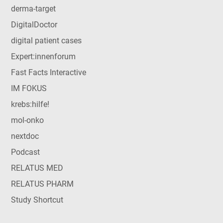
derma-target
DigitalDoctor
digital patient cases
Expert:innenforum
Fast Facts Interactive
IM FOKUS
krebs:hilfe!
mol-onko
nextdoc
Podcast
RELATUS MED
RELATUS PHARM
Study Shortcut