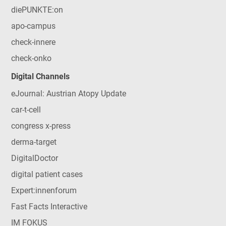
diePUNKTE:on
apo-campus
check-innere
check-onko
Digital Channels
eJournal: Austrian Atopy Update
car-t-cell
congress x-press
derma-target
DigitalDoctor
digital patient cases
Expert:innenforum
Fast Facts Interactive
IM FOKUS