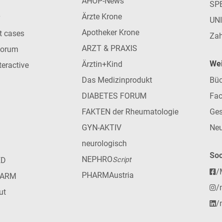
AHOP-News
SP
Ärzte Krone
UN
Apotheker Krone
nt cases
Zah
ARZT & PRAXIS
forum
Wei
Ärztin+Kind
teractive
Das Medizinprodukt
Büc
DIABETES FORUM
Fac
FAKTEN der Rheumatologie
Ges
GYN-AKTIV
Neu
neurologisch
Soc
NEPHRO
ED
Script
/
PHARMAustria
HARM
/
ut
/