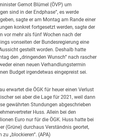
minister Gernot Blümel (ÖVP) um
en sind in der Endphase“, es werde
e geben, sagte er am Montag am Rande einer
ngen konkret fortgesetzt werden, sagte der
on vor mehr als fünf Wochen nach der
dings vonseiten der Bundesregierung eine
Aussicht gestellt worden. Deshalb hatte
ag den „dringenden Wunsch“ nach rascher
s weder einen neuen Verhandlungstermin
en Budget irgendetwas eingepreist sei.
u erwartet die ÖGK für heuer einen Verlust
scher sei aber die Lage für 2021, weil dann
Krise gewährten Stundungen abgeschrieben
ehmervertreter Huss. Allein bei den
ionen Euro nur für die ÖGK. Huss hatte bei
r (Grüne) durchaus Verständnis geortet,
 zu „blockieren“. (APA)