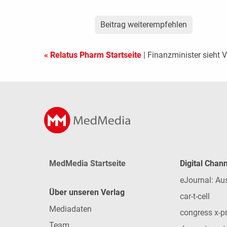
Beitrag weiterempfehlen
« Relatus Pharm Startseite
| Finanzminister sieht 
MedMedia Startseite
Digital Chan
eJournal: Au
Über unseren Verlag
car-t-cell
Mediadaten
congress x-p
Team