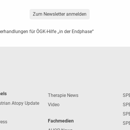
Zum Newsletter anmelden
Verhandlungen für ÖGK-Hilfe „in der Endphase“
nels
Therapie News
SP
strian Atopy Update
Video
SP
SP
Fachmedien
ress
SPE