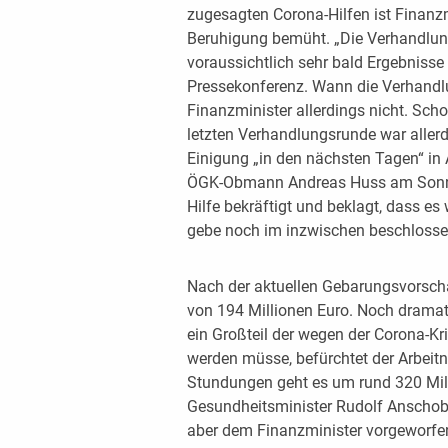
zugesagten Corona-Hilfen ist Finanz
Beruhigung bemüht. „Die Verhandlung
voraussichtlich sehr bald Ergebniss
Pressekonferenz. Wann die Verhandlu
Finanzminister allerdings nicht. Sch
letzten Verhandlungsrunde war aller
Einigung „in den nächsten Tagen“ in 
ÖGK-Obmann Andreas Huss am Sonnt
Hilfe bekräftigt und beklagt, dass e
gebe noch im inzwischen beschlossen
Nach der aktuellen Gebarungsvorscha
von 194 Millionen Euro. Noch dramati
ein Großteil der wegen der Corona-
werden müsse, befürchtet der Arbeitn
Stundungen geht es um rund 320 Mill
Gesundheitsminister Rudolf Anschobe
aber dem Finanzminister vorgeworfen