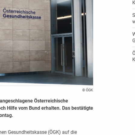
K
S
w
W
G
Ö
K
© ÖGK
angeschlagene Österreichische
ch Hilfe vom Bund erhalten. Das bestätigte
ontag.
hen Gesundheitskasse (ÖGK) auf die