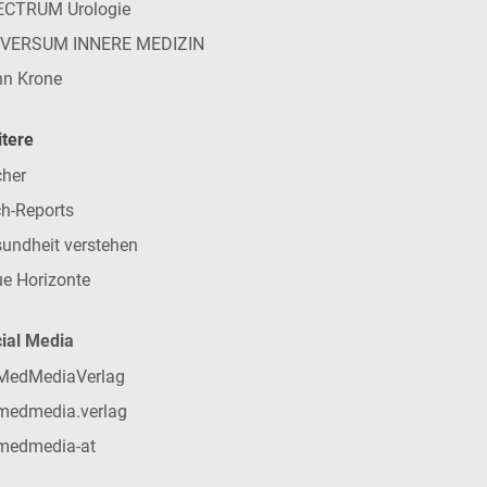
ECTRUM Urologie
IVERSUM INNERE MEDIZIN
n Krone
tere
her
h-Reports
undheit verstehen
e Horizonte
ial Media
MedMediaVerlag
medmedia.verlag
medmedia-at