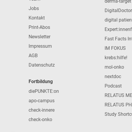
derma-target
Jobs
DigitalDoctor
Kontakt
digital patie
Print-Abos
Expert:innen
Newsletter
Fast Facts In
Impressum
IM FOKUS
AGB
krebs:hilfe!
Datenschutz
mol-onko
nextdoc
Fortbildung
Podcast
diePUNKTE:on
RELATUS M
apo-campus
RELATUS P
check-innere
Study Shortc
check-onko