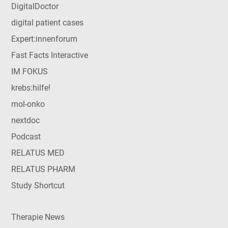
DigitalDoctor
digital patient cases
Expert:innenforum
Fast Facts Interactive
IM FOKUS
krebs:hilfe!
mol-onko
nextdoc
Podcast
RELATUS MED
RELATUS PHARM
Study Shortcut
Therapie News