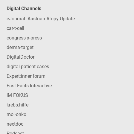
Digital Channels
eJournal: Austrian Atopy Update
car-t-cell
congress x-press
derma-target
DigitalDoctor
digital patient cases
Expert:innenforum
Fast Facts Interactive
IM FOKUS
krebs:hilfe!
mol-onko
nextdoc
Podcast