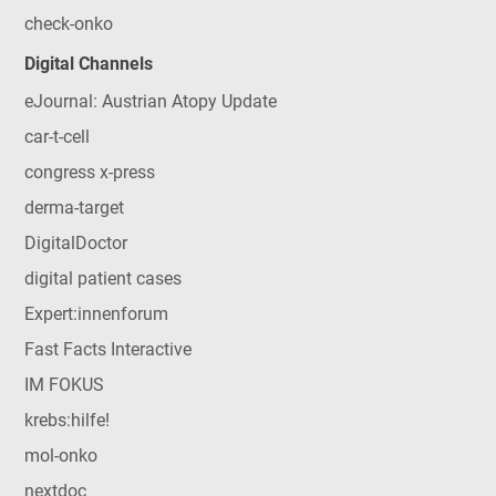
check-onko
Digital Channels
eJournal: Austrian Atopy Update
car-t-cell
congress x-press
derma-target
DigitalDoctor
digital patient cases
Expert:innenforum
Fast Facts Interactive
IM FOKUS
krebs:hilfe!
mol-onko
nextdoc