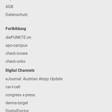
AGB
Datenschutz
Fortbildung
diePUNKTE:on
apo-campus
check-innere
check-onko
Digital Channels
eJournal: Austrian Atopy Update
car-t-cell
congress x-press
derma-target
DigitalDoctor