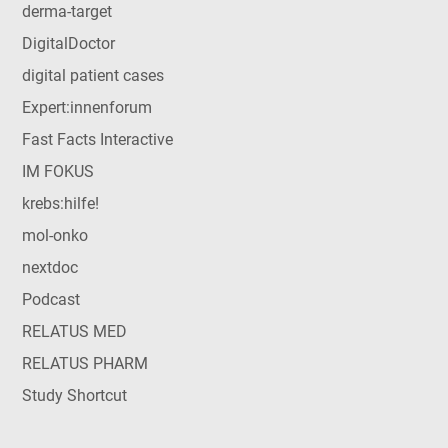
derma-target
DigitalDoctor
digital patient cases
Expert:innenforum
Fast Facts Interactive
IM FOKUS
krebs:hilfe!
mol-onko
nextdoc
Podcast
RELATUS MED
RELATUS PHARM
Study Shortcut