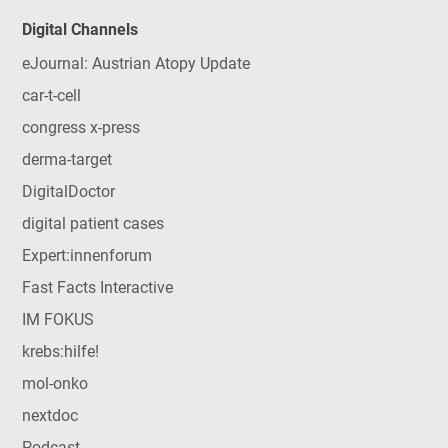
Digital Channels
eJournal: Austrian Atopy Update
car-t-cell
congress x-press
derma-target
DigitalDoctor
digital patient cases
Expert:innenforum
Fast Facts Interactive
IM FOKUS
krebs:hilfe!
mol-onko
nextdoc
Podcast