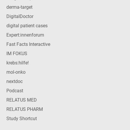
derma-target
DigitalDoctor
digital patient cases
Expert:innenforum
Fast Facts Interactive
IM FOKUS
krebs:hilfe!
mol-onko
nextdoc
Podcast
RELATUS MED
RELATUS PHARM
Study Shortcut