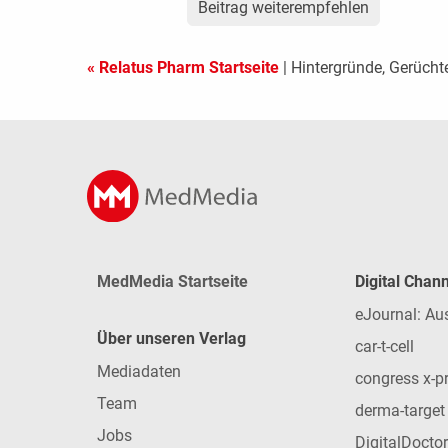
Beitrag weiterempfehlen
« Relatus Pharm Startseite
| Hintergründe, Gerücht
MedMedia Startseite
Digital Chan
eJournal: Au
Über unseren Verlag
car-t-cell
Mediadaten
congress x-p
Team
derma-target
Jobs
DigitalDoctor