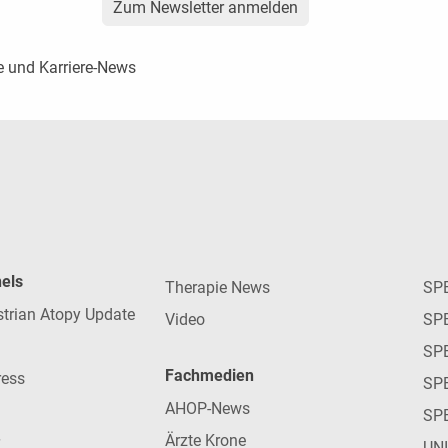
Zum Newsletter anmelden
e und Karriere-News
nels
Therapie News
SP
strian Atopy Update
Video
SP
SP
Fachmedien
ress
SPE
AHOP-News
SP
Ärzte Krone
UN