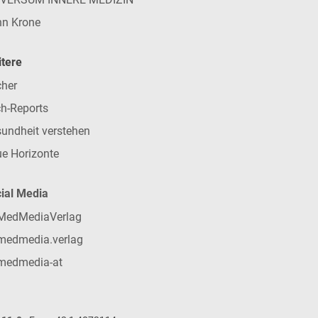
n Krone
tere
her
h-Reports
undheit verstehen
e Horizonte
ial Media
MedMediaVerlag
medmedia.verlag
medmedia-at