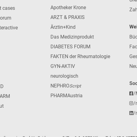
Apotheker Krone
nt cases
Zah
ARZT & PRAXIS
forum
Wei
Ärztin+Kind
teractive
Das Medizinprodukt
Büc
DIABETES FORUM
Fac
FAKTEN der Rheumatologie
Ges
GYN-AKTIV
Neu
neurologisch
Soc
NEPHRO
ED
Script
/
PHARMAustria
HARM
/
ut
/