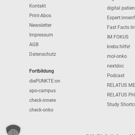
Kontakt
digital patie
Print-Abos
Expert:innen
Newsletter
Fast Facts In
Impressum
IM FOKUS
AGB
krebs:hilfe!
Datenschutz
mol-onko
nextdoc
Fortbildung
Podcast
diePUNKTE:on
RELATUS M
apo-campus
RELATUS P
check-innere
Study Shortc
check-onko