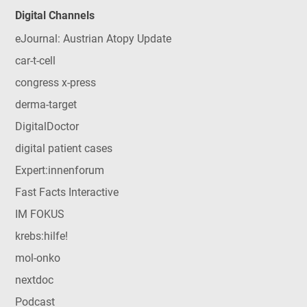
Digital Channels
eJournal: Austrian Atopy Update
car-t-cell
congress x-press
derma-target
DigitalDoctor
digital patient cases
Expert:innenforum
Fast Facts Interactive
IM FOKUS
krebs:hilfe!
mol-onko
nextdoc
Podcast