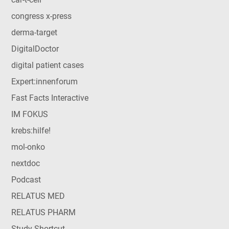
congress x-press
derma-target
DigitalDoctor
digital patient cases
Expert:innenforum
Fast Facts Interactive
IM FOKUS
krebs:hilfe!
mol-onko
nextdoc
Podcast
RELATUS MED
RELATUS PHARM
Study Shortcut