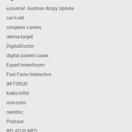
eJournal: Austrian Atopy Update
car-t-cell
congress x-press
derma-target
DigitalDoctor
digital patient cases
Expert:innenforum
Fast Facts Interactive
IM FOKUS
krebs:hilfe!
mol-onko
nextdoc
Podcast
RELATUS MED