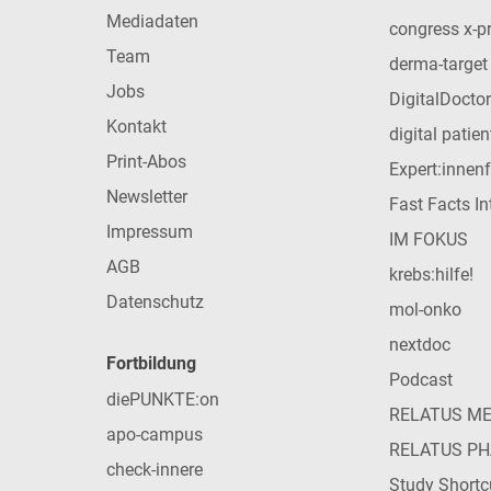
Mediadaten
congress x-p
Team
derma-target
Jobs
DigitalDoctor
Kontakt
digital patie
Print-Abos
Expert:innen
Newsletter
Fast Facts In
Impressum
IM FOKUS
AGB
krebs:hilfe!
Datenschutz
mol-onko
nextdoc
Fortbildung
Podcast
diePUNKTE:on
RELATUS M
apo-campus
RELATUS P
check-innere
Study Shortc