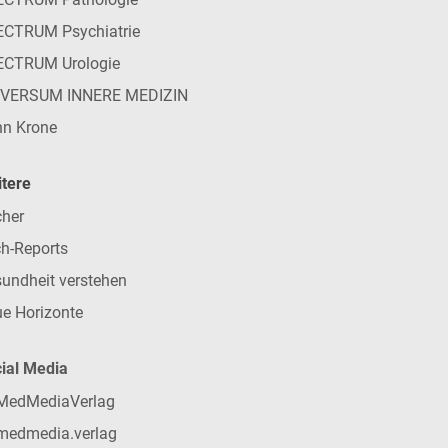
CTRUM Psychiatrie
ECTRUM Urologie
IVERSUM INNERE MEDIZIN
n Krone
tere
her
h-Reports
undheit verstehen
e Horizonte
ial Media
MedMediaVerlag
medmedia.verlag