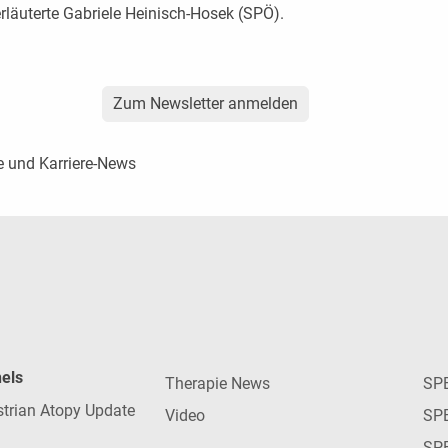
 erläuterte Gabriele Heinisch-Hosek (SPÖ).
Zum Newsletter anmelden
e und Karriere-News
nels
Therapie News
SP
strian Atopy Update
Video
SP
SP