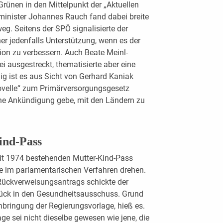
Grünen in den Mittelpunkt der „Aktuellen
minister Johannes Rauch fand dabei breite
g. Seitens der SPÖ signalisierte der
 jedenfalls Unterstützung, wenn es der
tion zu verbessern. Auch Beate Meinl-
i ausgestreckt, thematisierte aber eine
g ist es aus Sicht von Gerhard Kaniak
Novelle“ zum Primärversorgungsgesetz
eine Ankündigung gebe, mit den Ländern zu
ind-Pass
eit 1974 bestehenden Mutter-Kind-Pass
de im parlamentarischen Verfahren drehen.
ückverweisungsantrags schickte der
urück in den Gesundheitsausschuss. Grund
Einbringung der Regierungsvorlage, hieß es.
ge sei nicht dieselbe gewesen wie jene, die