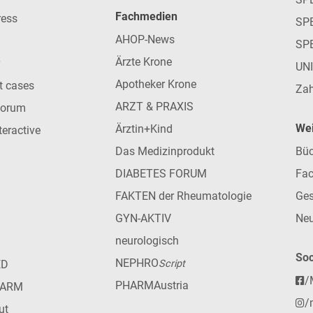
Fachmedien
ress
SPE
AHOP-News
SP
Ärzte Krone
UN
Apotheker Krone
nt cases
Zah
ARZT & PRAXIS
forum
Wei
Ärztin+Kind
teractive
Das Medizinprodukt
Büc
DIABETES FORUM
Fac
FAKTEN der Rheumatologie
Ges
GYN-AKTIV
Neu
neurologisch
Soc
NEPHRO
ED
Script
/
PHARMAustria
HARM
/
ut