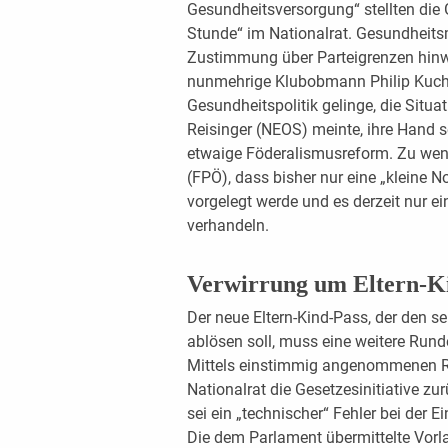
Gesundheitsversorgung“ stellten die 
Stunde“ im Nationalrat. Gesundheits
Zustimmung über Parteigrenzen hinwe
nunmehrige Klubobmann Philip Kucher
Gesundheitspolitik gelinge, die Situa
Reisinger (NEOS) meinte, ihre Hand se
etwaige Föderalismusreform. Zu weni
(FPÖ), dass bisher nur eine „kleine 
vorgelegt werde und es derzeit nur 
verhandeln.
Verwirrung um Eltern-K
Der neue Eltern-Kind-Pass, der den s
ablösen soll, muss eine weitere Run
Mittels einstimmig angenommenen R
Nationalrat die Gesetzesinitiative z
sei ein „technischer“ Fehler bei der 
Die dem Parlament übermittelte Vorla