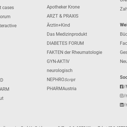
Apotheker Krone
nt cases
Zah
ARZT & PRAXIS
forum
Wei
Ärztin+Kind
teractive
Das Medizinprodukt
Büc
DIABETES FORUM
Fac
FAKTEN der Rheumatologie
Ges
GYN-AKTIV
Neu
neurologisch
Soc
NEPHRO
ED
Script
/
PHARMAustria
HARM
/
ut
/