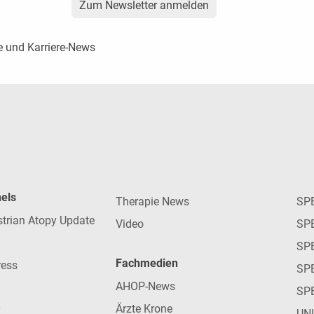
Zum Newsletter anmelden
e und Karriere-News
nels
Therapie News
SP
strian Atopy Update
Video
SP
SP
Fachmedien
ress
SPE
AHOP-News
SP
Ärzte Krone
UN