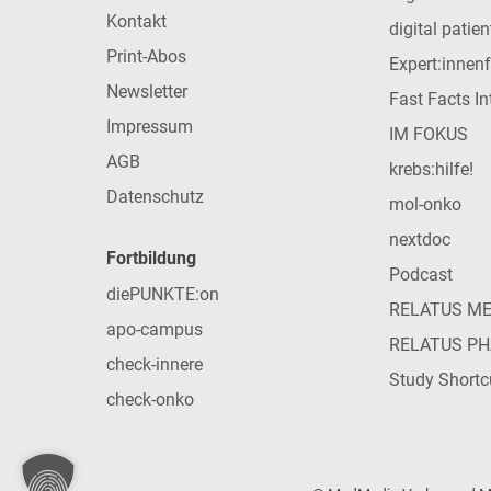
Kontakt
digital patie
Print-Abos
Expert:innen
Newsletter
Fast Facts In
Impressum
IM FOKUS
AGB
krebs:hilfe!
Datenschutz
mol-onko
nextdoc
Fortbildung
Podcast
diePUNKTE:on
RELATUS M
apo-campus
RELATUS P
check-innere
Study Shortc
check-onko