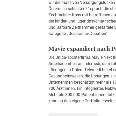
wir die massiven Versorgungslücken i
Österreich schließen?“ sprach die stel
Zechmeister-Koss mit betroffenen J
der kinder- und jugendpsychiatrisch
und Barbara Zeithammer gestaltete S
Kategorie „Gespräche/Debatten“.
Mavie expandiert nach P
Die Uniqa-Tochterfirma Mavie Next (ku
Anteilsmehrheit an Telemedi, dem fü
Lösungen in Polen. Telemedi bietet se
Gesundheitswesen, die Lösungen sin
Unternehmen beschäftigt mehr als 10
700 Ärzt:innen. Ein integriertes Net
Mehr als 300.000 Patient:innen nutz
kann so das eigene Portfolio erweite