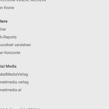
n Krone
tere
her
h-Reports
undheit verstehen
e Horizonte
ial Media
MedMediaVerlag
medmedia.verlag
medmedia-at