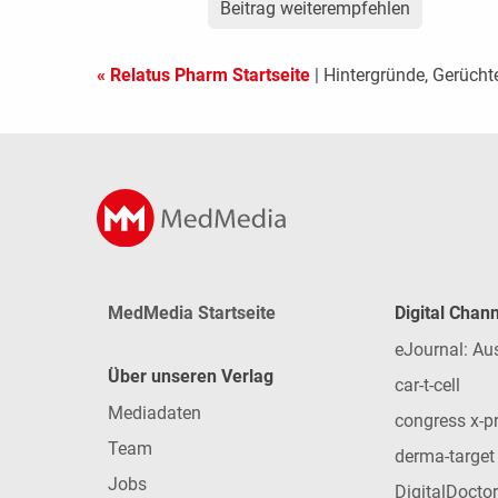
Beitrag weiterempfehlen
« Relatus Pharm Startseite
| Hintergründe, Gerücht
MedMedia Startseite
Digital Chan
eJournal: Au
Über unseren Verlag
car-t-cell
Mediadaten
congress x-p
Team
derma-target
Jobs
DigitalDoctor