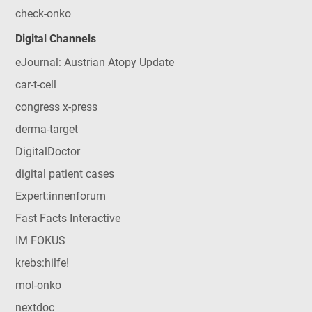
check-onko
Digital Channels
eJournal: Austrian Atopy Update
car-t-cell
congress x-press
derma-target
DigitalDoctor
digital patient cases
Expert:innenforum
Fast Facts Interactive
IM FOKUS
krebs:hilfe!
mol-onko
nextdoc