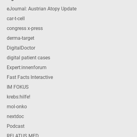
eJournal: Austrian Atopy Update
car-t-cell
congress x-press
derma-target
DigitalDoctor
digital patient cases
Expert:innenforum
Fast Facts Interactive
IM FOKUS
krebs:hilfe!
mol-onko
nextdoc
Podcast
RELATUS MED