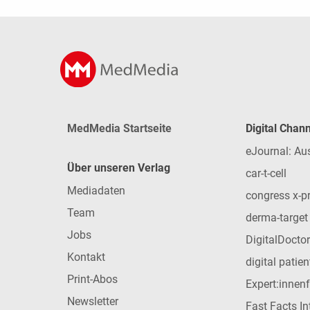
MedMedia Startseite
Digital Chan
eJournal: Au
Über unseren Verlag
car-t-cell
Mediadaten
congress x-p
Team
derma-target
Jobs
DigitalDoctor
Kontakt
digital patie
Print-Abos
Expert:innen
Newsletter
Fast Facts In