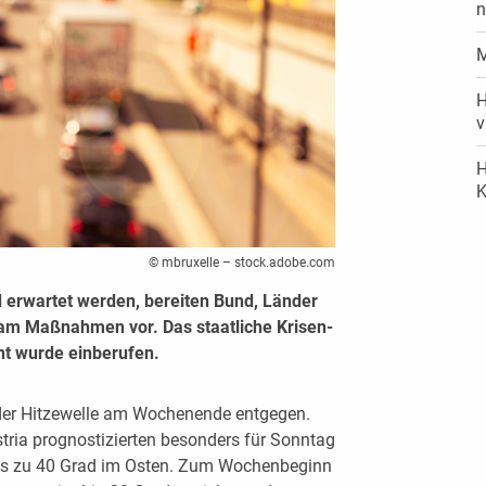
n
M
H
v
H
K
© mbruxelle – stock.adobe.com
 erwartet werden, bereiten Bund, Länder
am Maßnahmen vor. Das staatliche Krisen-
t wurde einberufen.
der Hitzewelle am Wochenende entgegen.
ria prognostizierten besonders für Sonntag
is zu 40 Grad im Osten. Zum Wochenbeginn