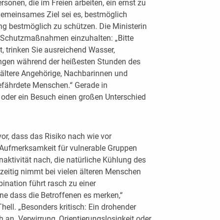
onen, die im Freien arbeiten, ein ernst zu
emeinsames Ziel sei es, bestmöglich
ung bestmöglich zu schützen. Die Ministerin
e Schutzmaßnahmen einzuhalten: „Bitte
, trinken Sie ausreichend Wasser,
ungen während der heißesten Stunden des
ältere Angehörige, Nachbarinnen und
fährdete Menschen.“ Gerade in
 oder ein Besuch einen großen Unterschied
or, dass das Risiko nach wie vor
 Aufmerksamkeit für vulnerable Gruppen
naktivität nach, die natürliche Kühlung des
hzeitig nimmt bei vielen älteren Menschen
nation führt rasch zu einer
ne dass die Betroffenen es merken,“
Thell. „Besonders kritisch: Ein drohender
h an. Verwirrung, Orientierungslosigkeit oder