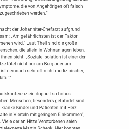
ymptome, die von Angehörigen oft falsch
 zugeschrieben werden.“
 macht der Johanniter-Chefarzt aufgrund
sam: „Am gefährlichsten ist der Faktor
sehen wird.“ Laut Thell sind die große
Menschen, die allein in Wohnanlagen leben,
nen sieht: „Soziale Isolation ist einer der
tze tötet nicht nur am Berg oder am
ist demnach sehr oft nicht medizinischer,
atur.“
utskonferenz ein doppelt so hohes
sterben Menschen, besonders gefährdet sind
, kranke Kinder und Patienten mit Herz-
lte in Vierteln mit geringem Einkommen“,
Viele der an Hitze Verstorbenen seien
zialexperte Martin Schenk. Hier könnten