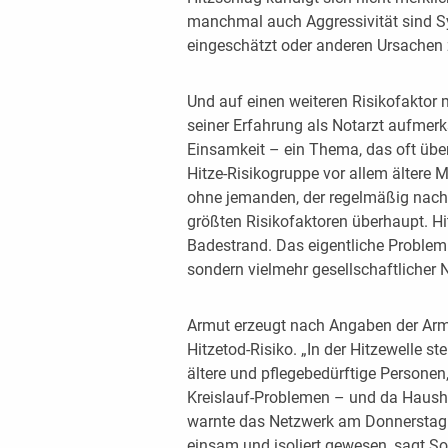
manchmal auch Aggressivität sind S
eingeschätzt oder anderen Ursachen
Und auf einen weiteren Risikofaktor
seiner Erfahrung als Notarzt aufmerk
Einsamkeit – ein Thema, das oft über
Hitze-Risikogruppe vor allem ältere 
ohne jemanden, der regelmäßig nach ih
größten Risikofaktoren überhaupt. Hi
Badestrand. Das eigentliche Problem 
sondern vielmehr gesellschaftlicher N
Armut erzeugt nach Angaben der Arm
Hitzetod-Risiko. „In der Hitzewelle 
ältere und pflegebedürftige Personen
Kreislauf-Problemen – und da Hausha
warnte das Netzwerk am Donnerstag. 
einsam und isoliert gewesen, sagt So