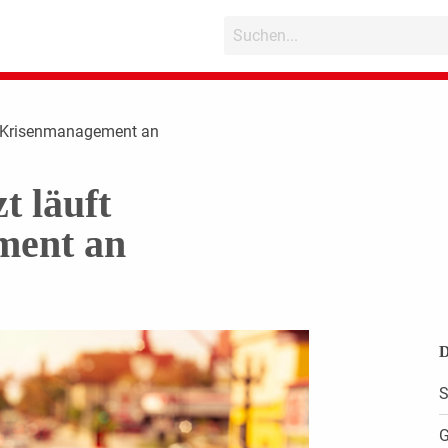
ft Krisenmanagement an
t läuft
ment an
D
S
G