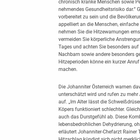
chronisch kranke Menschen sowie Pers
nehmendes Gesundheitsrisiko dar.“ G
vorbereitet zu sein und die Bevölker
appelliert an die Menschen, einfach
nehmen Sie die Hitzewarnungen ernst
vermeiden Sie körperliche Anstreng
Tages und achten Sie besonders auf 
Nachbarn sowie andere besonders ge
Hitzeperioden könne ein kurzer Anruf
machen.
Die Johanniter Österreich warnen dav
unterschätzt wird und rufen zu mehr
auf. „Im Alter lässt die Schweißdrüse
Köpers funktioniert schlechter. Gleic
auch das Durstgefühl ab. Diese Kombi
lebensbedrohlichen Dehydrierung, oh
erläutert Johanniter-Chefarzt Rainer 
Hitzschlag kündigt sich nicht merklic