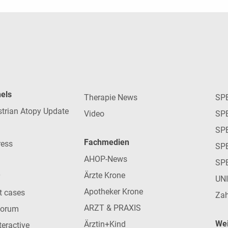
nels
Therapie News
SP
strian Atopy Update
Video
SP
SP
Fachmedien
ress
SPE
AHOP-News
SP
Ärzte Krone
UN
Apotheker Krone
nt cases
Zah
ARZT & PRAXIS
forum
Wei
Ärztin+Kind
teractive