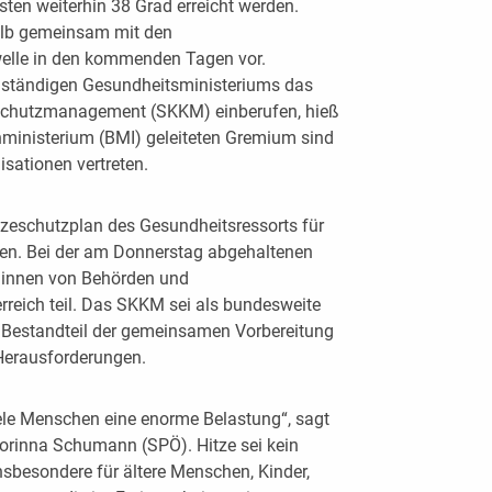
ten weiterhin 38 Grad erreicht werden.
alb gemeinsam mit den
welle in den kommenden Tagen vor.
ständigen Gesundheitsministeriums das
nschutzmanagement (SKKM) einberufen, hieß
ministerium (BMI) geleiteten Gremium sind
isationen vertreten.
tzeschutzplan des Gesundheitsressorts für
hen. Bei der am Donnerstag abgehaltenen
:innen von Behörden und
rreich teil. Das SKKM sei als bundesweite
 Bestandteil der gemeinsamen Vorbereitung
Herausforderungen.
le Menschen eine enorme Belastung“, sagt
Korinna Schumann (SPÖ). Hitze sei kein
nsbesondere für ältere Menschen, Kinder,