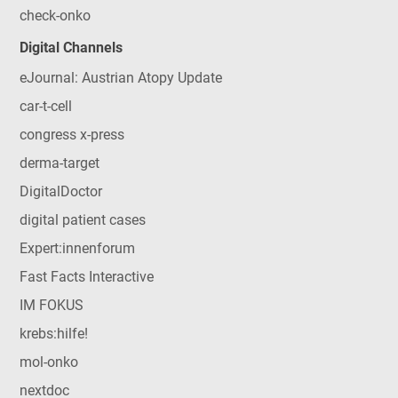
check-onko
Digital Channels
eJournal: Austrian Atopy Update
car-t-cell
congress x-press
derma-target
DigitalDoctor
digital patient cases
Expert:innenforum
Fast Facts Interactive
IM FOKUS
krebs:hilfe!
mol-onko
nextdoc