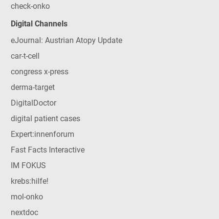
check-onko
Digital Channels
eJournal: Austrian Atopy Update
car-t-cell
congress x-press
derma-target
DigitalDoctor
digital patient cases
Expert:innenforum
Fast Facts Interactive
IM FOKUS
krebs:hilfe!
mol-onko
nextdoc