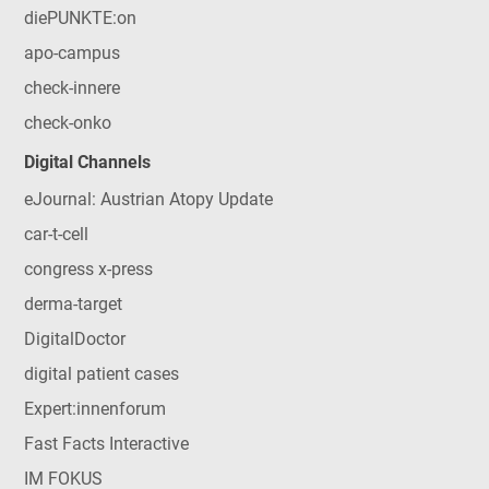
diePUNKTE:on
apo-campus
check-innere
check-onko
Digital Channels
eJournal: Austrian Atopy Update
car-t-cell
congress x-press
derma-target
DigitalDoctor
digital patient cases
Expert:innenforum
Fast Facts Interactive
IM FOKUS