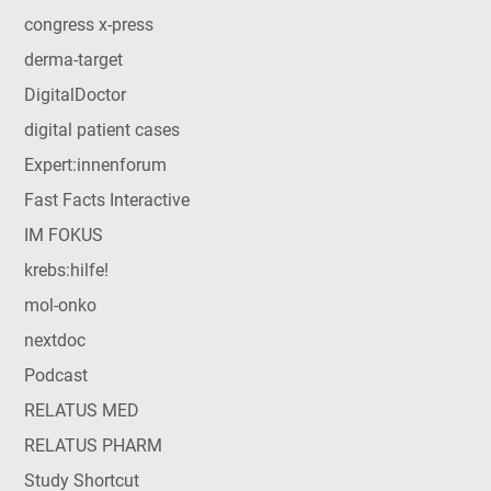
congress x-press
derma-target
DigitalDoctor
digital patient cases
Expert:innenforum
Fast Facts Interactive
IM FOKUS
krebs:hilfe!
mol-onko
nextdoc
Podcast
RELATUS MED
RELATUS PHARM
Study Shortcut