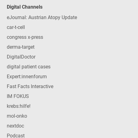
Digital Channels
eJournal: Austrian Atopy Update
car-t-cell
congress x-press
derma-target
DigitalDoctor
digital patient cases
Expert:innenforum
Fast Facts Interactive
IM FOKUS
krebs:hilfe!
mol-onko
nextdoc
Podcast