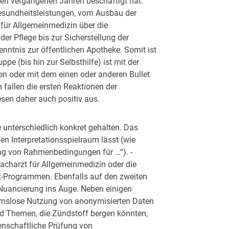
 den vergangenen Jahren beschäftigt hat:
sundheitsleistungen, vom Ausbau der
für Allgemeinmedizin über die
er Pflege bis zur Sicherstellung der
nntnis zur öffentlichen Apotheke. Somit ist
pe (bis hin zur Selbsthilfe) ist mit der
en oder mit dem einen oder anderen Bullet
 fallen die ersten Reaktionen der
sen daher auch positiv aus.
e unterschiedlich konkret gehalten. Das
eden Interpretationsspielraum lässt (wie
ng von Rahmenbedingungen für …“). ­
 Facharzt für Allgemeinmedizin oder die
-Programmen. Ebenfalls auf den zweiten
e Nuancierung ins Auge. Neben einigen
hmslose Nutzung von anonymisierten Daten
d Themen, die ­Zündstoff bergen könnten,
senschaftliche Prüfung von