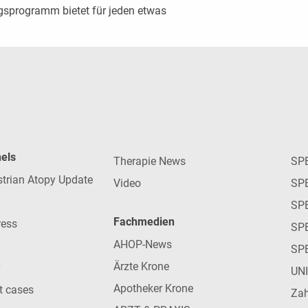
sprogramm bietet für jeden etwas
nels
Therapie News
SP
strian Atopy Update
Video
SP
SP
Fachmedien
ress
SPE
AHOP-News
SP
Ärzte Krone
UN
Apotheker Krone
nt cases
Zah