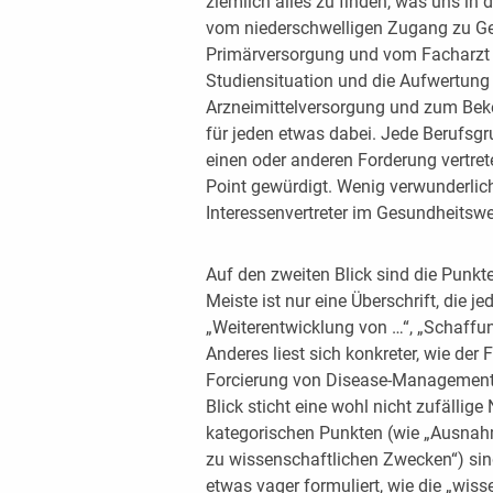
ziemlich alles zu finden, was uns in
vom niederschwelligen Zugang zu Ge
Primärversorgung und vom Facharzt 
Studiensituation und die Aufwertung d
Arzneimittelversorgung und zum Beke
für jeden etwas dabei. Jede Berufsgrup
einen oder anderen Forderung vertret
Point gewürdigt. Wenig verwunderlich
Interessenvertreter im Gesundheitswe
Auf den zweiten Blick sind die Punkt
Meiste ist nur eine Überschrift, die j
„Weiterentwicklung von …“, „Schaffu
Anderes liest sich konkreter, wie der
Forcierung von Disease-Management
Blick sticht eine wohl nicht zufällig
kategorischen Punkten (wie „Ausna
zu wissenschaftlichen Zwecken“) sin
etwas vager formuliert, wie die „wis