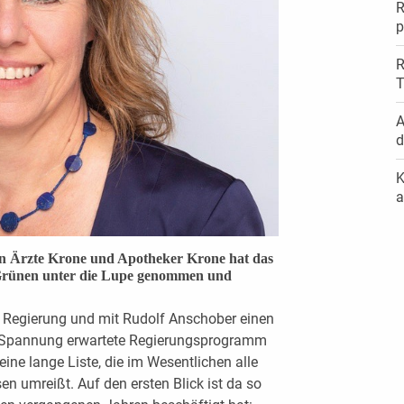
R
p
R
T
A
d
K
a
on Ärzte Krone und Apotheker Krone hat das
rünen unter die Lupe genommen und
 Regierung und mit Rudolf Anschober einen
t Spannung erwartete Regierungsprogramm
ine lange Liste, die im Wesentlichen alle
 umreißt. Auf den ersten Blick ist da so