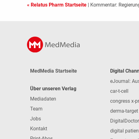
« Relatus Pharm Startseite
| Kommentar: Regierung
MedMedia Startseite
Digital Chan
eJournal: Au
Über unseren Verlag
car-t-cell
Mediadaten
congress x-p
Team
derma-target
Jobs
DigitalDoctor
Kontakt
digital patie
Print-Abos