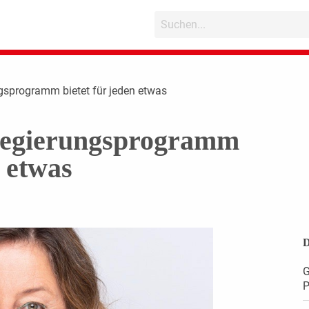
sprogramm bietet für jeden etwas
egierungsprogramm
n etwas
D
G
P