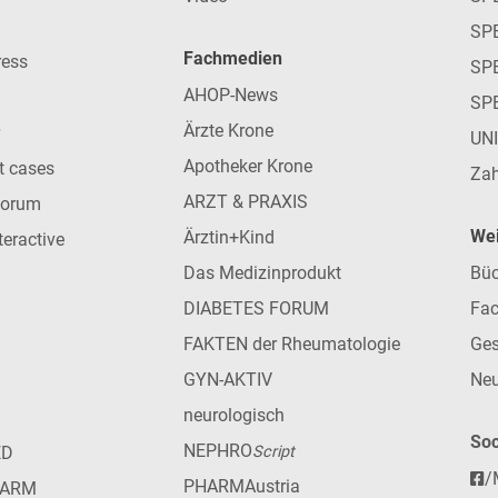
SP
Fachmedien
ress
SPE
AHOP-News
SP
Ärzte Krone
UN
Apotheker Krone
nt cases
Zah
ARZT & PRAXIS
forum
Wei
Ärztin+Kind
teractive
Das Medizinprodukt
Büc
DIABETES FORUM
Fac
FAKTEN der Rheumatologie
Ges
GYN-AKTIV
Neu
neurologisch
Soc
NEPHRO
ED
Script
/
PHARMAustria
HARM