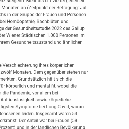
z steigend. Mehr als ein Viertel geben ein
f Monaten an (Zeitpunkt der Befragung: Juli
achs in der Gruppe der Frauen und Personen
dabei Homöopathie, Bachblüten und
ge der Gesundheitsstudie 2022 des Gallup
 der Wiener Städtischen 1.000 Personen im
 ihrem Gesundheitszustand und ähnlichen
e Verschlechterung ihres körperlichen
n zwölf Monaten. Dem gegenüber stehen nur
merkten. Grundsätzlich hält sich die
ür körperlich und mental fit, wobei die
 die Pandemie, vor allem bei
Antriebslosigkeit sowie körperliche
figsten Symptome bei Long-Covid, woran
Genesenen leiden. Insgesamt waren 53
rkrankt. Der Anteil war bei Frauen (58
Prozent) und in der ländlichen Bevölkerung