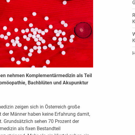
G
R
K
W
K
H
nnen nehmen Komplementärmedizin als Teil
Homöopathie, Bachblüten und Akupunktur
izin zeigen sich in Österreich große
t der Männer haben keine Erfahrung damit,
t. Grundsätzlich sehen 70 Prozent der
edizin als fixen Bestandteil