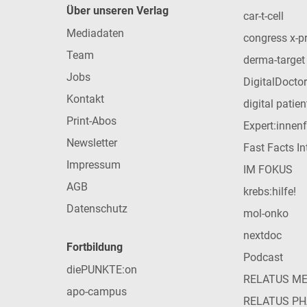
Über unseren Verlag
car-t-cell
Mediadaten
congress x-p
Team
derma-target
Jobs
DigitalDoctor
Kontakt
digital patie
Print-Abos
Expert:innen
Newsletter
Fast Facts In
Impressum
IM FOKUS
AGB
krebs:hilfe!
Datenschutz
mol-onko
nextdoc
Fortbildung
Podcast
diePUNKTE:on
RELATUS M
apo-campus
RELATUS P