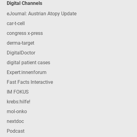
Digital Channels
eJournal: Austrian Atopy Update
car-t-cell
congress x-press
derma-target
DigitalDoctor
digital patient cases
Expert:innenforum
Fast Facts Interactive
IM FOKUS
krebs:hilfe!
mol-onko
nextdoc
Podcast