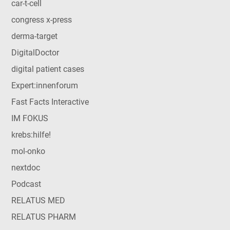
car-t-cell
congress x-press
derma-target
DigitalDoctor
digital patient cases
Expert:innenforum
Fast Facts Interactive
IM FOKUS
krebs:hilfe!
mol-onko
nextdoc
Podcast
RELATUS MED
RELATUS PHARM