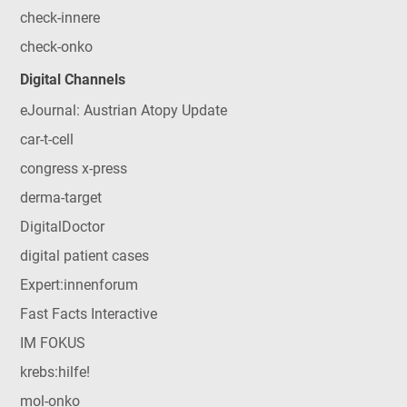
check-innere
check-onko
Digital Channels
eJournal: Austrian Atopy Update
car-t-cell
congress x-press
derma-target
DigitalDoctor
digital patient cases
Expert:innenforum
Fast Facts Interactive
IM FOKUS
krebs:hilfe!
mol-onko