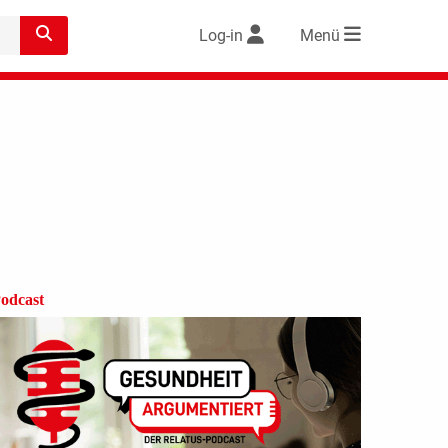
Log-in
Menü
odcast