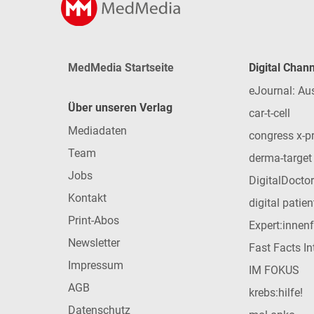
MedMedia Startseite
Digital Chan
eJournal: Au
Über unseren Verlag
car-t-cell
Mediadaten
congress x-p
Team
derma-target
Jobs
DigitalDoctor
Kontakt
digital patie
Print-Abos
Expert:innen
Newsletter
Fast Facts In
Impressum
IM FOKUS
AGB
krebs:hilfe!
Datenschutz