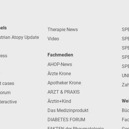
nels
Therapie News
SP
strian Atopy Update
Video
SP
SP
Fachmedien
ress
SPE
AHOP-News
SP
Ärzte Krone
UN
Apotheker Krone
nt cases
Zah
ARZT & PRAXIS
forum
Wei
Ärztin+Kind
teractive
Das Medizinprodukt
Büc
DIABETES FORUM
Fac
FAKTEN der Rheumatologie
Ges