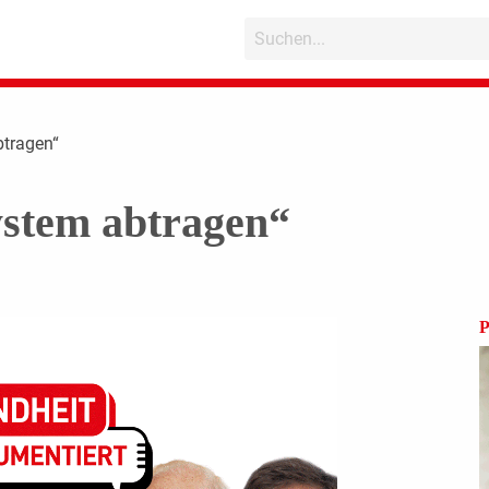
btragen“
stem abtragen“
P