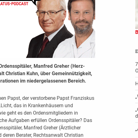
B
D
7
Ordensspitäler, Manfred Greher (Herz-
O
 Christian Kuhn, über Gemeinnützigkeit,
erationen im niedergelassenen Bereich.
H
„
en Papst, der verstorbene Papst Franziskus
„Licht, das in Krankenhäusern und
„
wie geht es den Ordensmitgliedern in
d
he Aufgaben erfüllen Ordensspitäler? Das
nsspitäler, Manfred Greher (Ärztlicher
„
 deren Berater, Rechtsanwalt Christian