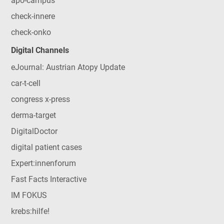
apo-campus
check-innere
check-onko
Digital Channels
eJournal: Austrian Atopy Update
car-t-cell
congress x-press
derma-target
DigitalDoctor
digital patient cases
Expert:innenforum
Fast Facts Interactive
IM FOKUS
krebs:hilfe!