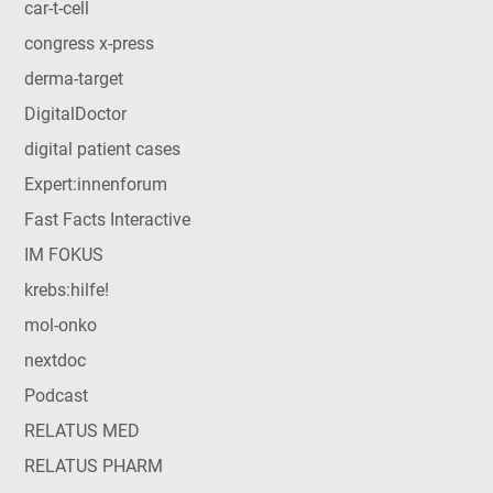
car-t-cell
congress x-press
derma-target
DigitalDoctor
digital patient cases
Expert:innenforum
Fast Facts Interactive
IM FOKUS
krebs:hilfe!
mol-onko
nextdoc
Podcast
RELATUS MED
RELATUS PHARM