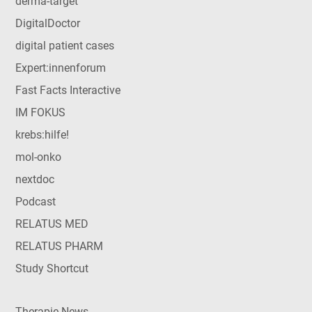
derma-target
DigitalDoctor
digital patient cases
Expert:innenforum
Fast Facts Interactive
IM FOKUS
krebs:hilfe!
mol-onko
nextdoc
Podcast
RELATUS MED
RELATUS PHARM
Study Shortcut
Therapie News