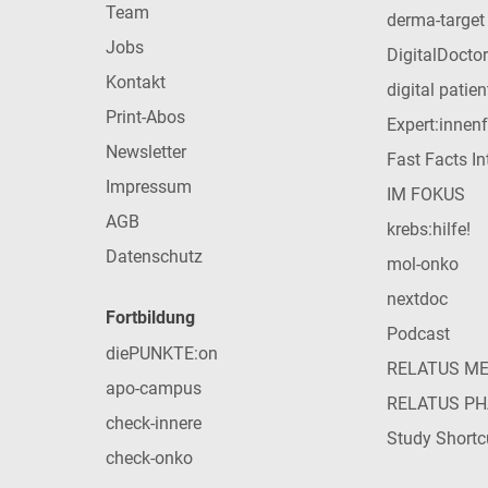
Team
derma-target
Jobs
DigitalDoctor
Kontakt
digital patie
Print-Abos
Expert:innen
Newsletter
Fast Facts In
Impressum
IM FOKUS
AGB
krebs:hilfe!
Datenschutz
mol-onko
nextdoc
Fortbildung
Podcast
diePUNKTE:on
RELATUS M
apo-campus
RELATUS P
check-innere
Study Shortc
check-onko