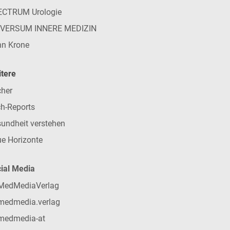
ECTRUM Urologie
IVERSUM INNERE MEDIZIN
n Krone
tere
her
h-Reports
undheit verstehen
e Horizonte
ial Media
MedMediaVerlag
medmedia.verlag
medmedia-at