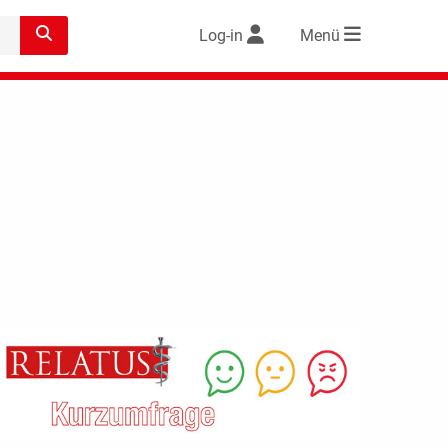
Log-in
Menü