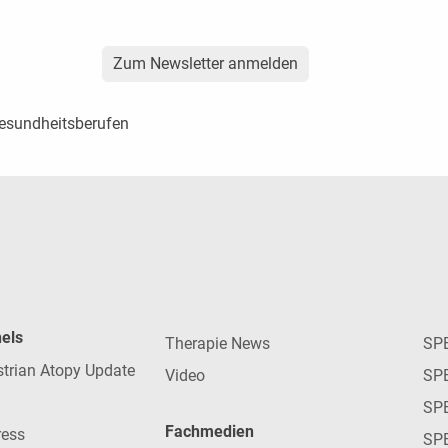
Zum Newsletter anmelden
Gesundheitsberufen
nels
Therapie News
SP
strian Atopy Update
Video
SP
SP
Fachmedien
ress
SPE