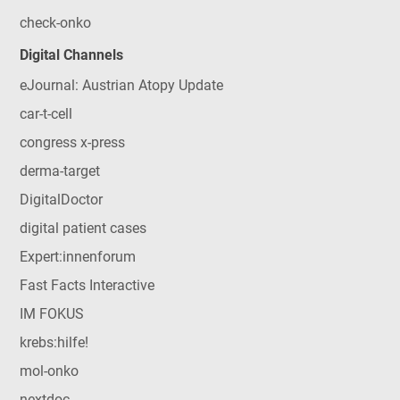
check-onko
Digital Channels
eJournal: Austrian Atopy Update
car-t-cell
congress x-press
derma-target
DigitalDoctor
digital patient cases
Expert:innenforum
Fast Facts Interactive
IM FOKUS
krebs:hilfe!
mol-onko
nextdoc