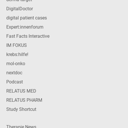
DigitalDoctor
digital patient cases
Expert:innenforum
Fast Facts Interactive
IM FOKUS
krebs:hilfe!
mol-onko
nextdoc
Podcast
RELATUS MED
RELATUS PHARM
Study Shortcut
Therapie News