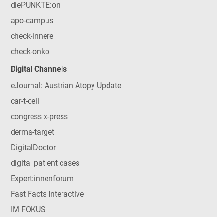
diePUNKTE:on
apo-campus
check-innere
check-onko
Digital Channels
eJournal: Austrian Atopy Update
car-t-cell
congress x-press
derma-target
DigitalDoctor
digital patient cases
Expert:innenforum
Fast Facts Interactive
IM FOKUS