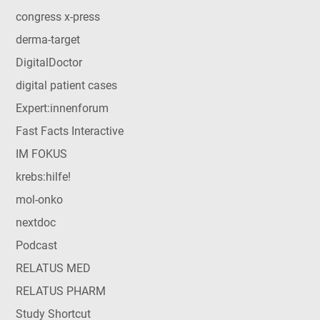
congress x-press
derma-target
DigitalDoctor
digital patient cases
Expert:innenforum
Fast Facts Interactive
IM FOKUS
krebs:hilfe!
mol-onko
nextdoc
Podcast
RELATUS MED
RELATUS PHARM
Study Shortcut