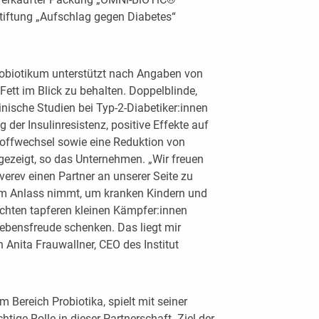
tiftung „Aufschlag gegen Diabetes“
robiotikum unterstützt nach Angaben von
 Fett im Blick zu behalten. Doppelblinde,
linische Studien bei Typ-2-Diabetiker:innen
 der Insulinresistenz, positive Effekte auf
offwechsel sowie eine Reduktion von
gezeigt, so das Unternehmen.
„Wir freuen
erev einen Partner an unserer Seite zu
zum Anlass nimmt, um kranken Kindern und
chten tapferen kleinen Kämpfer:innen
ebensfreude schenken. Das liegt mir
h Anita Frauwallner, CEO des Institut
 Bereich Probiotika, spielt mit seiner
tige Rolle in dieser Partnerschaft. Ziel der