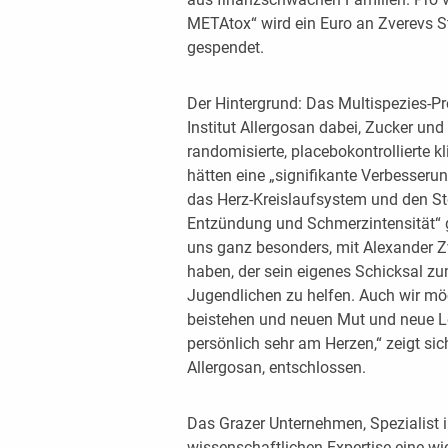
METAtox“ wird ein Euro an Zverevs S
gespendet.
Der Hintergrund: Das Multispezies-P
Institut Allergosan dabei, Zucker und
randomisierte, placebokontrollierte k
hätten eine „signifikante Verbesserung
das Herz-Kreislaufsystem und den St
Entzündung und Schmerzintensität“ 
uns ganz besonders, mit Alexander Zv
haben, der sein eigenes Schicksal 
Jugendlichen zu helfen. Auch wir mö
beistehen und neuen Mut und neue L
persönlich sehr am Herzen,“ zeigt sic
Allergosan, entschlossen.
Das Grazer Unternehmen, Spezialist im
wissenschaftlichen Expertise eine wich