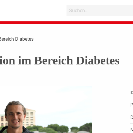
Bereich Diabetes
on im Bereich Diabetes
D
P
D
N