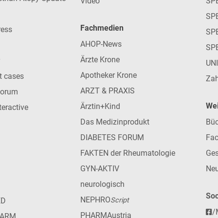
Video
SP
SP
Fachmedien
ress
SPE
AHOP-News
SP
Ärzte Krone
UN
Apotheker Krone
nt cases
Zah
ARZT & PRAXIS
forum
Wei
Ärztin+Kind
teractive
Das Medizinprodukt
Büc
DIABETES FORUM
Fac
FAKTEN der Rheumatologie
Ges
GYN-AKTIV
Neu
neurologisch
Soc
NEPHRO
ED
Script
/
PHARMAustria
HARM