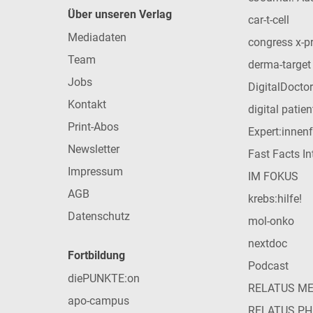
Über unseren Verlag
car-t-cell
Mediadaten
congress x-p
Team
derma-target
Jobs
DigitalDoctor
Kontakt
digital patie
Print-Abos
Expert:innen
Newsletter
Fast Facts In
Impressum
IM FOKUS
AGB
krebs:hilfe!
Datenschutz
mol-onko
nextdoc
Fortbildung
Podcast
diePUNKTE:on
RELATUS M
apo-campus
RELATUS P