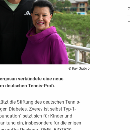
P
H
© Ray Giubilo
lergosan verkündete eine neue
m deutschen Tennis-Profi.
tützt die Stiftung des deutschen Tennis-
en Diabetes. Zverev ist selbst Typ-1-
oundation“ setzt sich für Kinder und
ankung ein, insbesondere für diejenigen
verkaufter Packung „OMNi-BiOTiC®