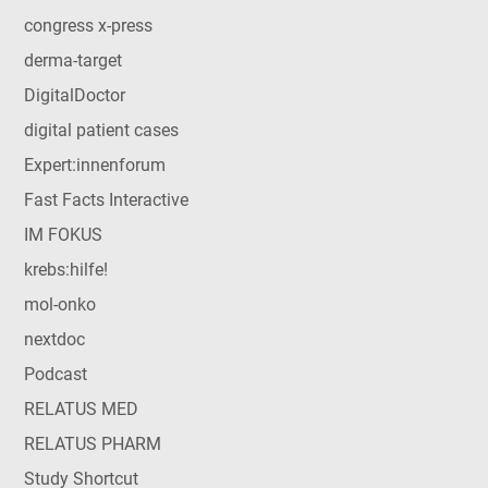
congress x-press
derma-target
DigitalDoctor
digital patient cases
Expert:innenforum
Fast Facts Interactive
IM FOKUS
krebs:hilfe!
mol-onko
nextdoc
Podcast
RELATUS MED
RELATUS PHARM
Study Shortcut