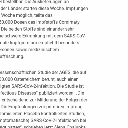
estellbar. Die Auslieferungen an
n der Länder starten diese Woche. Impfungen
 Woche möglich, teilte das
50.000 Dosen des Impfstoffs Comirnaty
 Die beiden Stoffe sind einander sehr
eine schwere Erkrankung mit dem SARS-CoV-
tionale Impfgremium empfiehlt besonders
ersonen sowie medizinischem
uffrischung.
wissenschaftlichen Studie der AGES, die auf
0.000 Österreichern beruht, auch einen
olgten SARS-CoV-2-Infektion. Die Studie ist
fectious Diseases“ publiziert worden. „Die
entscheidend zur Milderung der Folgen der
 Die Empfehlungen zur primären Impfung
misierten Placebo-kontrollierten Studien,
ymptomatische) SARS-CoV-2-Infektionen bei
igt hatten“, schrieben jetzt Alena Chalupka