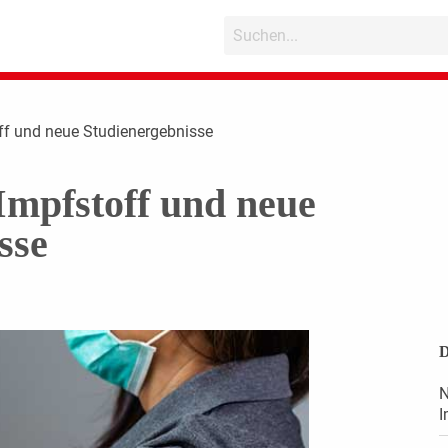
ff und neue Studienergebnisse
mpfstoff und neue
sse
D
N
I