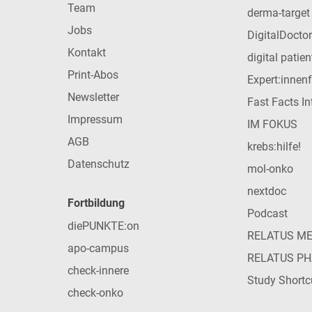
Team
derma-target
Jobs
DigitalDoctor
Kontakt
digital patie
Print-Abos
Expert:innen
Newsletter
Fast Facts In
Impressum
IM FOKUS
AGB
krebs:hilfe!
Datenschutz
mol-onko
nextdoc
Fortbildung
Podcast
diePUNKTE:on
RELATUS M
apo-campus
RELATUS P
check-innere
Study Shortc
check-onko