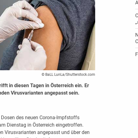
A
C
„
N
C
F
© BaLL LunLa/Shutterstock.com
fft in diesen Tagen in Österreich ein. Er
enden Virusvarianten angepasst sein.
0 Dosen des neuen Corona-Impfstoffs
am Dienstag in Österreich eingetroffen.
len Virusvarianten angepasst und über den