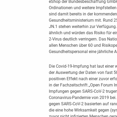
eShop der Bundesbeschaffung GmbH b
Ordinationen und weitere Impfstelle
sind damit bereits in der kommenden
Gesundheitsministerium mit. Rund 2
JN.1 stehen weiterhin zur Verfügung.
ähnlich und würden das Risiko für 
2-Virus deutlich verringern. Das Na
allen Menschen über 60 und Risikop
Gesundheitspersonal eine jährliche A
Die Covid-19-Impfung hat laut einer 
der Auswertung der Daten von fast 50
positiven Effekt nach einer zuvor erf
in der Fachzeitschrift „Open Forum In
Impfungen gegen SARS-CoV-2 trugen 
Coronavirus-Pandemie von 2019 bei.
gegen SARS-CoV-2 basierten auf rando
die eine hohe Wirksamkeit gegen (s
zuvor nicht infizierten Menschen geze