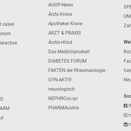
AHOP-News
SP
Ärzte Krone
UN
Apotheker Krone
nt cases
Zah
ARZT & PRAXIS
forum
Wei
Ärztin+Kind
teractive
Das Medizinprodukt
Büc
DIABETES FORUM
Fac
FAKTEN der Rheumatologie
Ges
GYN-AKTIV
Neu
neurologisch
Soc
NEPHRO
ED
Script
/
PHARMAustria
HARM
/
ut
/