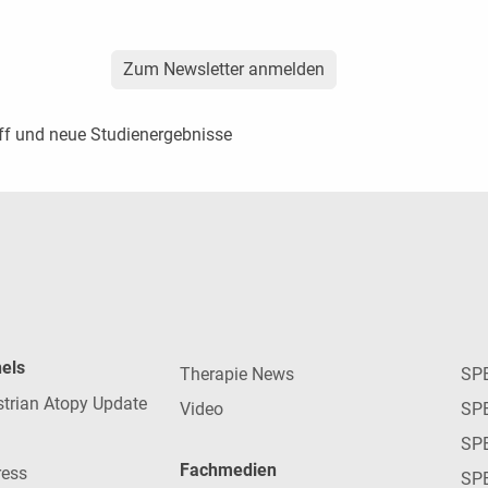
Zum Newsletter anmelden
ff und neue Studienergebnisse
nels
Therapie News
SP
strian Atopy Update
Video
SP
SP
Fachmedien
ress
SPE