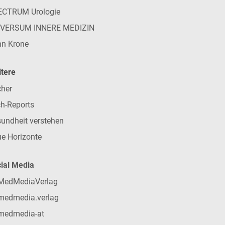
ECTRUM Urologie
IVERSUM INNERE MEDIZIN
n Krone
tere
her
h-Reports
undheit verstehen
e Horizonte
ial Media
MedMediaVerlag
medmedia.verlag
medmedia-at