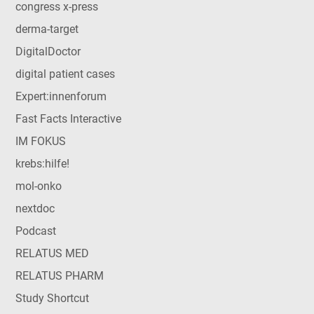
congress x-press
derma-target
DigitalDoctor
digital patient cases
Expert:innenforum
Fast Facts Interactive
IM FOKUS
krebs:hilfe!
mol-onko
nextdoc
Podcast
RELATUS MED
RELATUS PHARM
Study Shortcut