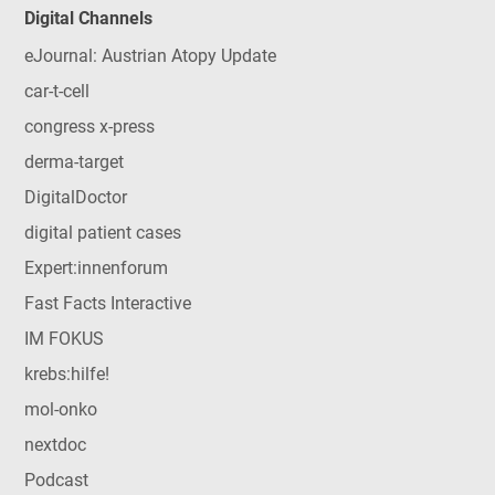
Digital Channels
eJournal: Austrian Atopy Update
car-t-cell
congress x-press
derma-target
DigitalDoctor
digital patient cases
Expert:innenforum
Fast Facts Interactive
IM FOKUS
krebs:hilfe!
mol-onko
nextdoc
Podcast